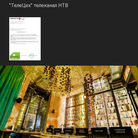
"ТелеЦех" телеканал НТВ