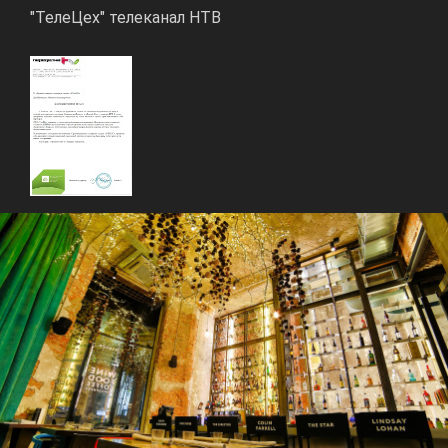
"ТелеЦех" телеканал НТВ