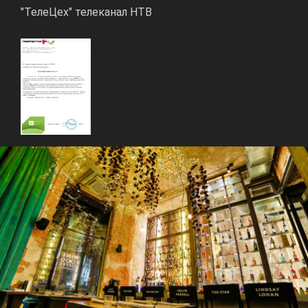
"ТелеЦех" телеканал НТВ