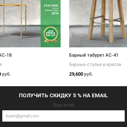
АС-18
Барный табурет АС-41
я
Барные стулья и кресла
0
руб.
29,600
руб.
ПОЛУЧИТЬ СКИДКУ 5 % НА EMAIL
Ваш email