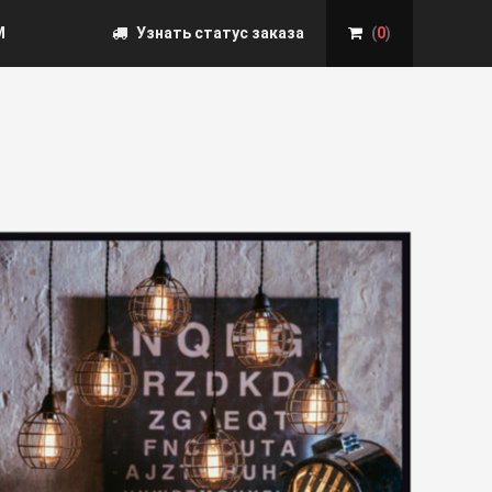
М
Узнать статус заказа
(
0
)