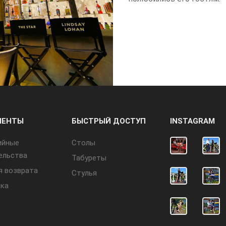
МЕНТЫ
БЫСТРЫЙ ДОСТУП
INSTAGRAM
ийные
Cтолы
ельства
Табуреты
я возврата
Стулья
ка