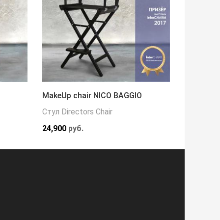
MakeUp chair NICO BAGGIO
Кресло 
Стул Directors Chair
Кресла
24,900
руб.
216,000
р