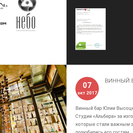
ВИННЫЙ Б
07
окт 2017
Винный бар Юлии Высоцк
Студии «Альбера» за из
которые стали важным э
полюбились его гостям.