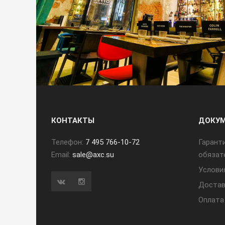
КОНТАКТЫ
ДОКУ
Телефон:
7 495 766-10-72
Гарант
Email:
sale@axc.su
обязат
Услови
Достав
Оплата