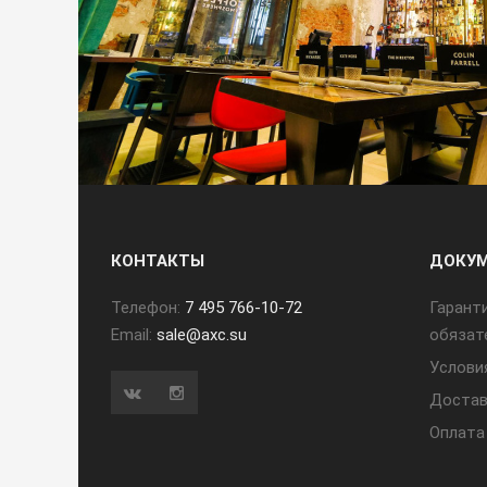
КОНТАКТЫ
ДОКУ
Телефон:
7 495 766-10-72
Гарант
Email:
sale@axc.su
обязат
Услови
Достав
Оплата