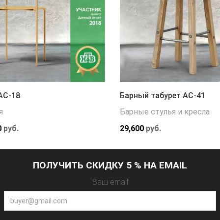
АС-18
Барный табурет АС-41
я
Барные стулья и кресла
0
руб.
29,600
руб.
ПОЛУЧИТЬ СКИДКУ 5 % НА EMAIL
Ваш email