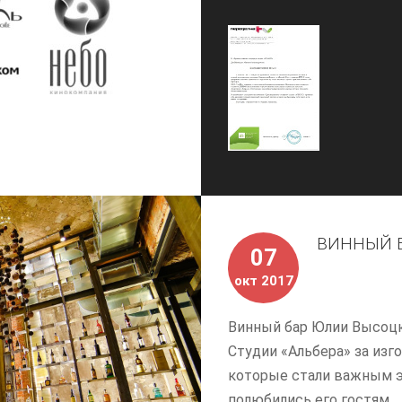
ВИННЫЙ Б
07
окт 2017
Винный бар Юлии Высоцк
Студии «Альбера» за из
которые стали важным э
полюбились его гостям.