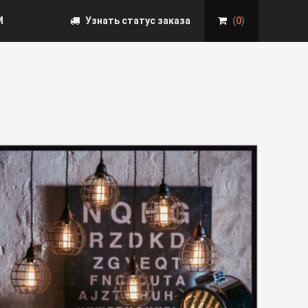
М
Узнать статус заказа
(
0
)