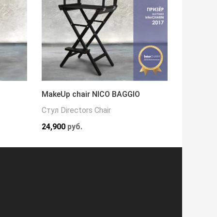
MakeUp chair NICO BAGGIO
Кресло 
Стул Directors Chair
Кресла
24,900
руб.
216,000
р