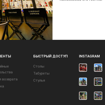
МЕНТЫ
БЫСТРЫЙ ДОСТУП
INSTAGRAM
ийные
Cтолы
ельства
Табуреты
я возврата
Стулья
ка