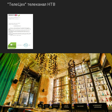
"ТелеЦех" телеканал НТВ