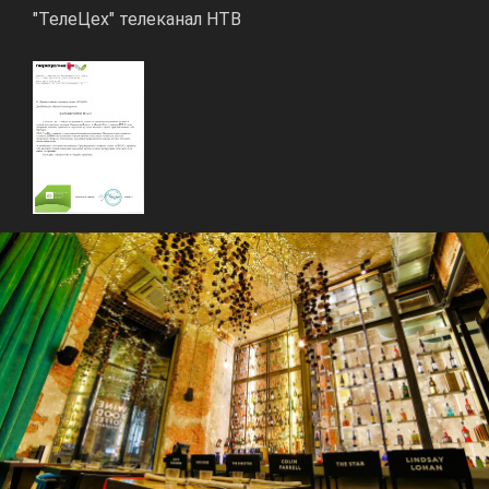
"ТелеЦех" телеканал НТВ