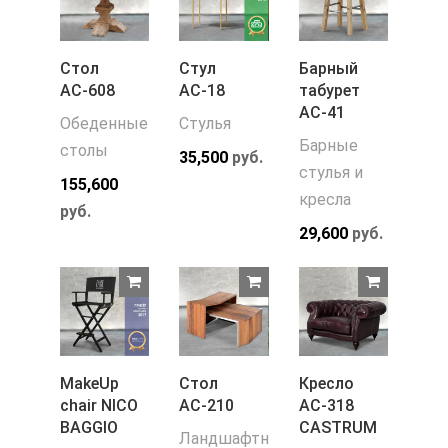
Стол
Стул
Барный
АС-608
АС-18
табурет
АС-41
Обеденные
Стулья
Барные
столы
35,500
руб.
стулья и
155,600
кресла
руб.
29,600
руб.
MakeUp
Стол
Кресло
chair NICO
АС-210
АС-318
BAGGIO
CASTRUM
Ландшафтная