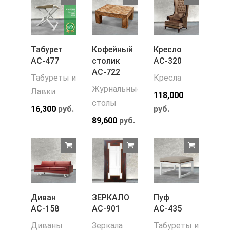
Табурет
Кофейный
Кресло
АС-477
столик
АС-320
АС-722
Табуреты и
Кресла
Журнальные
Лавки
118,000
столы
16,300
руб.
руб.
89,600
руб.
Диван
ЗЕРКАЛО
Пуф
АС-158
АС-901
АС-435
Диваны
Зеркала
Табуреты и