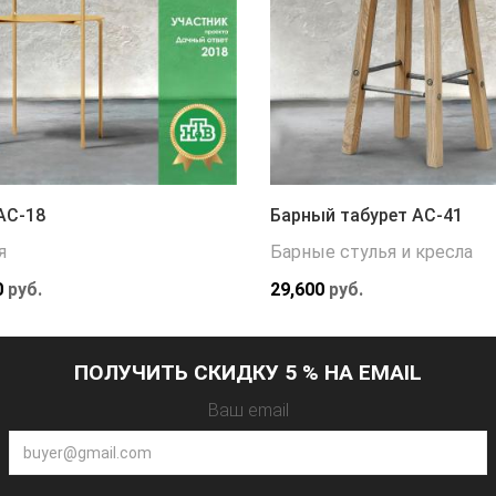
АС-18
Барный табурет АС-41
я
Барные стулья и кресла
0
руб.
29,600
руб.
ПОЛУЧИТЬ СКИДКУ 5 % НА EMAIL
Ваш email