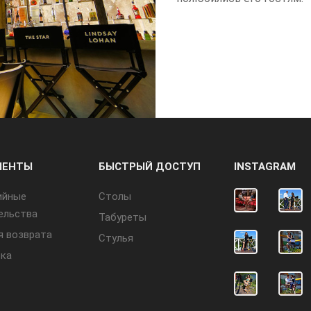
МЕНТЫ
БЫСТРЫЙ ДОСТУП
INSTAGRAM
ийные
Cтолы
ельства
Табуреты
я возврата
Стулья
ка