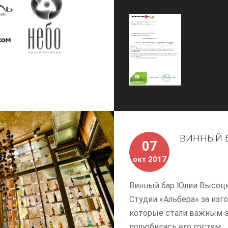
ВИННЫЙ Б
07
окт 2017
Винный бар Юлии Высоцк
Студии «Альбера» за из
которые стали важным э
полюбились его гостям.