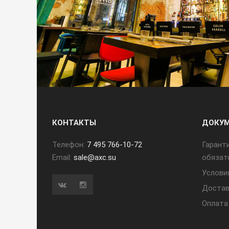
КОНТАКТЫ
ДОКУ
Телефон:
7 495 766-10-72
Гарант
Email:
sale@axc.su
обязат
Услови
Достав
Оплата