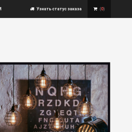
М
Узнать статус заказа
(
0
)