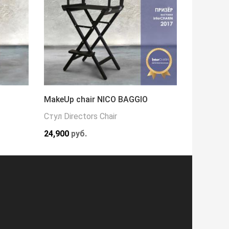
MakeUp chair NICO BAGGIO
Кресло 
Стул Directors Chair
Кресла
24,900
руб.
216,000
р