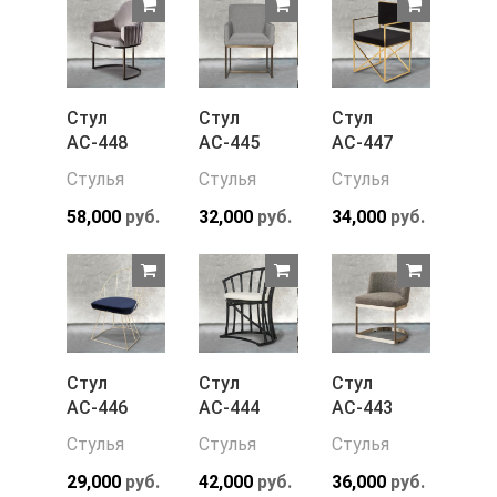
Стул
Стул
Стул
АС-448
АС-445
АС-447
Стулья
Стулья
Стулья
58,000
руб.
32,000
руб.
34,000
руб.
Стул
Стул
Стул
АС-446
АС-444
АС-443
Стулья
Стулья
Стулья
29,000
руб.
42,000
руб.
36,000
руб.