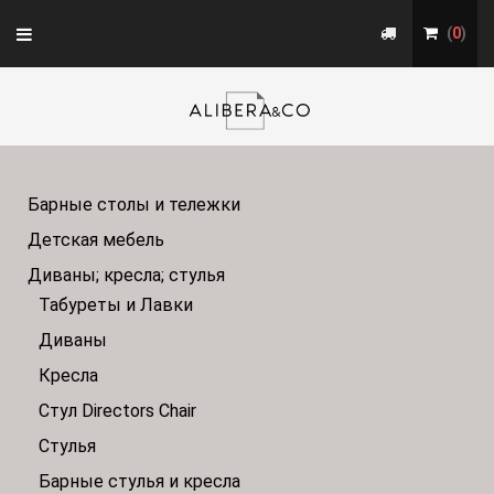
Toggle
(
0
)
navigation
Барные столы и тележки
Детская мебель
Диваны; кресла; стулья
Табуреты и Лавки
Диваны
Кресла
Стул Directors Chair
Стулья
Барные стулья и кресла