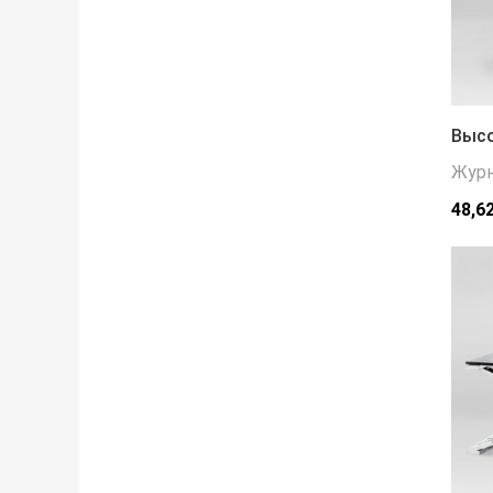
Высо
Журн
48,6