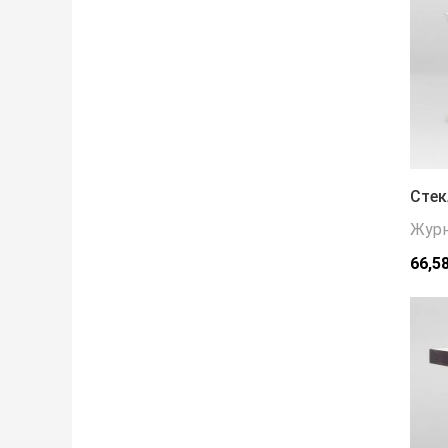
Стек
Журн
66,5