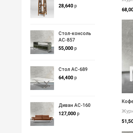
28,640
р
68,0
Стол-консоль
АС-857
55,000
р
Стол АС-689
64,400
р
Кофе
Диван АС-160
Журн
127,000
р
51,5