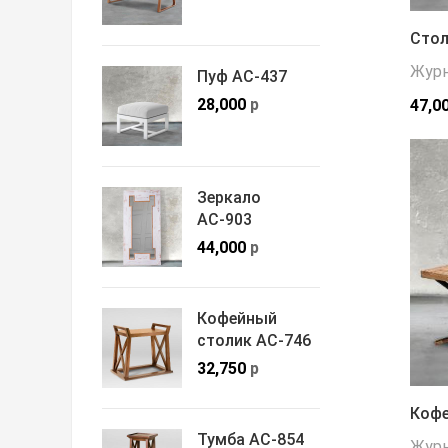
Стол
Журн
Пуф АС-437
28,000
р
47,0
Зеркало
АС-903
44,000
р
Кофейный
столик АС-746
32,750
р
Кофе
Тумба АС-854
Журн