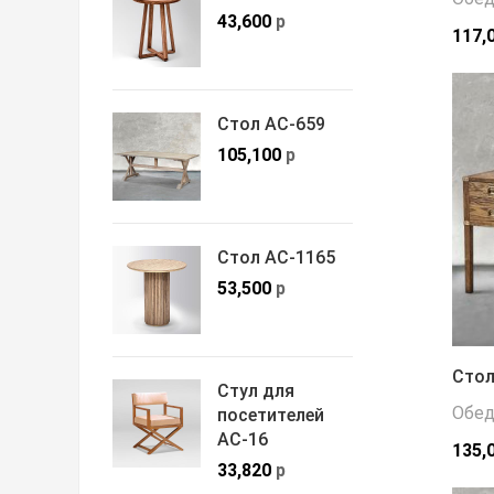
43,600
р
117,
Стол АС-659
105,100
р
Стол АС-1165
53,500
р
Стол
Стул для
Обед
посетителей
АС-16
135,
33,820
р