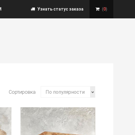
М
Узнать статус заказа
(
0
)
Сортировка
По популярности