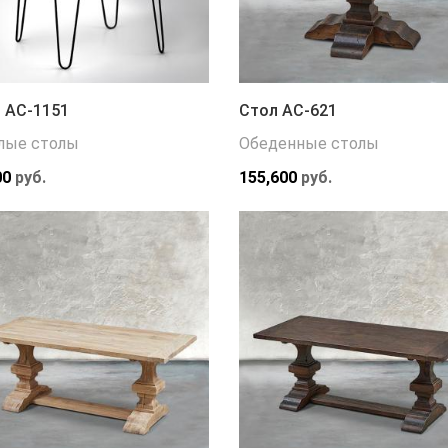
 АС-1151
Стол АС-621
лые столы
Обеденные столы
00
руб.
155,600
руб.