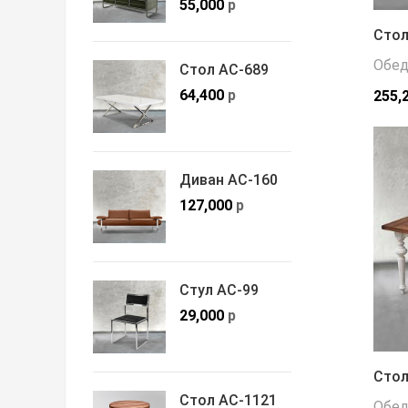
55,000
р
Стол
Обед
Стол АС-689
64,400
р
255,
Диван АС-160
127,000
р
Стул АС-99
29,000
р
Стол
Стол АС-1121
Обед