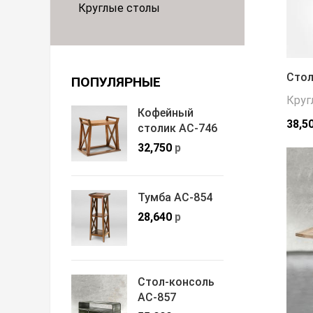
Круглые столы
Стол
ПОПУЛЯРНЫЕ
Круг
Кофейный
38,5
столик АС-746
32,750
р
Тумба АС-854
28,640
р
Стол-консоль
АС-857