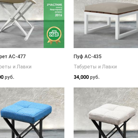
рет АС-477
Пуф АС-435
реты и Лавки
Табуреты и Лавки
00
руб.
34,000
руб.