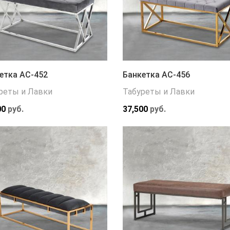
етка АС-452
Банкетка АС-456
реты и Лавки
Табуреты и Лавки
00
руб.
37,500
руб.