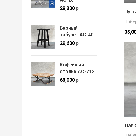
29,300
р
Пуф 
Табу
Барный
35,0
табурет АС-40
29,600
р
Кофейный
столик АС-712
68,000
р
Лавк
Табу