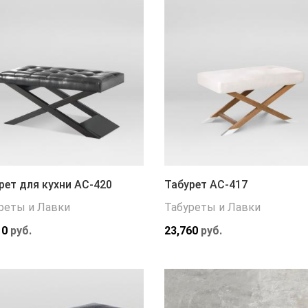
рет для кухни АС-420
Табурет АС-417
реты и Лавки
Табуреты и Лавки
10
руб.
23,760
руб.