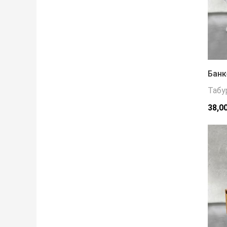
Банк
Табу
38,0