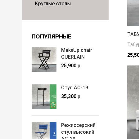
Круглые столы
ТАБУ
ПОПУЛЯРНЫЕ
Табу
MakeUp chair
25,5
GUERLAIN
25,900
р
Стул АС-19
35,300
р
Режиссерский
стул высокий
АС-20