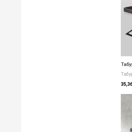
Табу
Табу
35,3