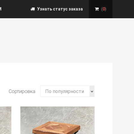
М
Узнать статус заказа
(
0
)
Сортировка
По популярности