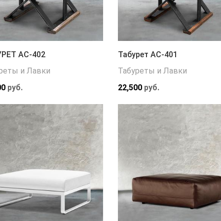
РЕТ АС-402
Табурет АС-401
реты и Лавки
Табуреты и Лавки
00
руб.
22,500
руб.