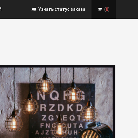
М
Узнать статус заказа
(
0
)