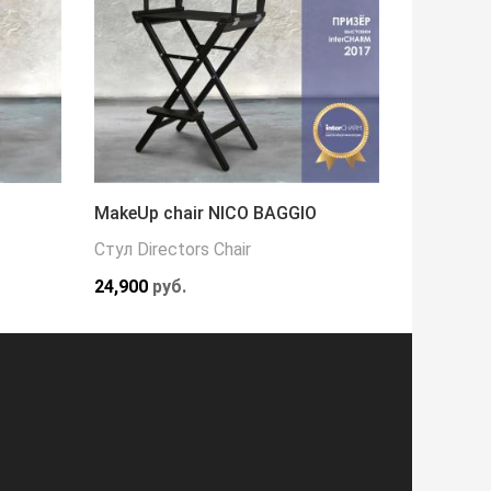
MakeUp chair NICO BAGGIO
Кресло 
Стул Directors Chair
Кресла
24,900
руб.
216,000
р