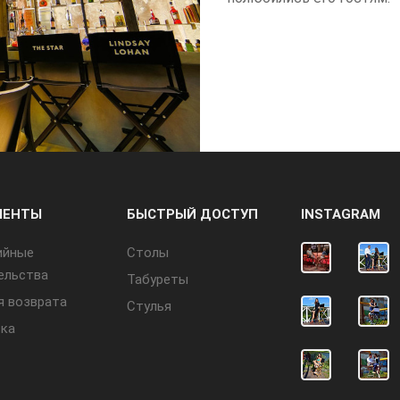
МЕНТЫ
БЫСТРЫЙ ДОСТУП
INSTAGRAM
ийные
Cтолы
ельства
Табуреты
я возврата
Стулья
ка