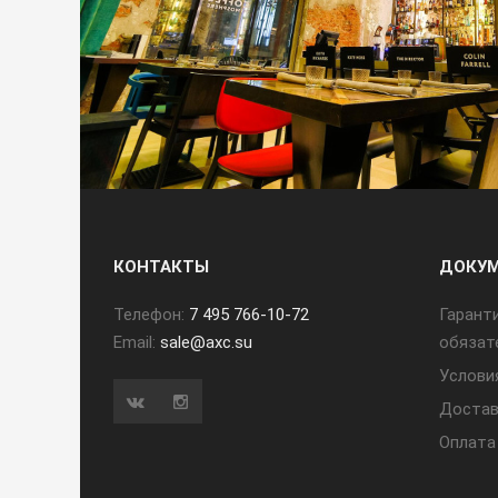
КОНТАКТЫ
ДОКУ
Телефон:
7 495 766-10-72
Гарант
Email:
sale@axc.su
обязат
Услови
Достав
Оплата