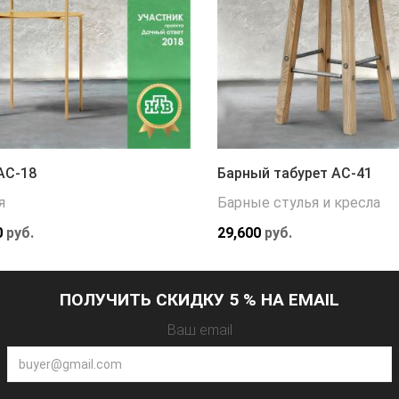
АС-18
Барный табурет АС-41
я
Барные стулья и кресла
0
руб.
29,600
руб.
ПОЛУЧИТЬ СКИДКУ 5 % НА EMAIL
Ваш email