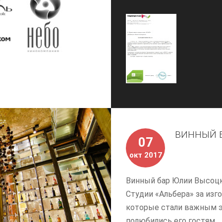
ВИННЫЙ Б
07
окт 2017
Винный бар Юлии Высоцк
Студии «Альбера» за из
которые стали важным э
полюбились его гостям.