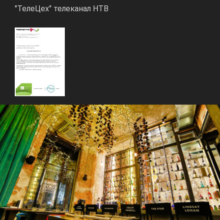
"ТелеЦех" телеканал НТВ