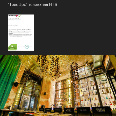
"ТелеЦех" телеканал НТВ