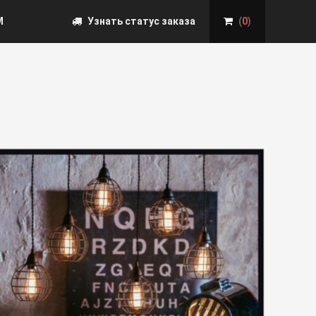
М
Узнать статус заказа
(
0
)