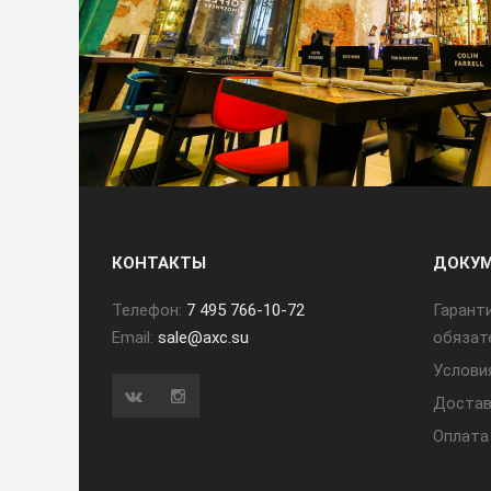
КОНТАКТЫ
ДОКУ
Телефон:
7 495 766-10-72
Гарант
Email:
sale@axc.su
обязат
Услови
Достав
Оплата