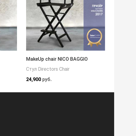
MakeUp chair NICO BAGGIO
Кресло 
Стул Directors Chair
Кресла
24,900
руб.
216,000
р