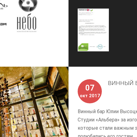
ВИННЫЙ Б
07
окт 2017
Винный бар Юлии Высоцк
Студии «Альбера» за из
которые стали важным э
полюбились его гостям.