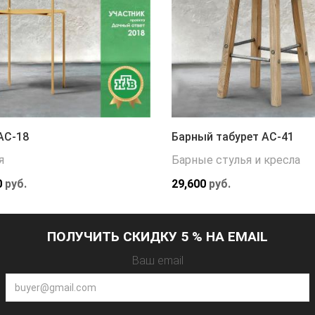
АС-18
Барный табурет АС-41
я
Барные стулья и кресла
0
руб.
29,600
руб.
ПОЛУЧИТЬ СКИДКУ 5 % НА EMAIL
Ваш email