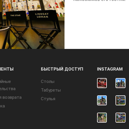
МЕНТЫ
БЫСТРЫЙ ДОСТУП
INSTAGRAM
ийные
Cтолы
ельства
Табуреты
я возврата
Стулья
ка