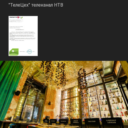
"ТелеЦех" телеканал НТВ