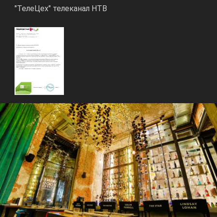
"ТелеЦех" телеканал НТВ