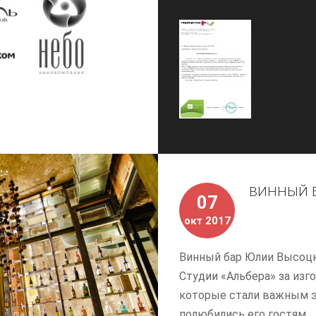
ВИННЫЙ Б
07
окт 2017
Винный бар Юлии Высоцк
Студии «Альбера» за из
которые стали важным э
полюбились его гостям.