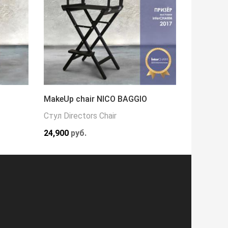
MakeUp chair NICO BAGGIO
Кресло 
Стул Directors Chair
Кресла
24,900
руб.
216,000
р