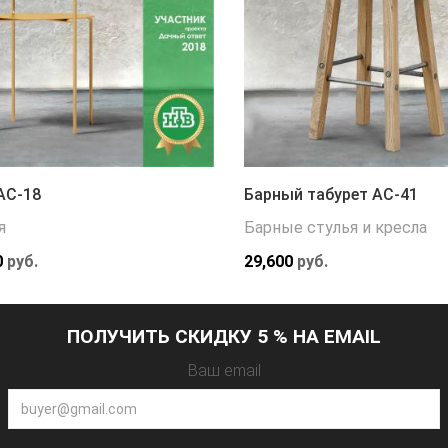
АС-18
Барный табурет АС-41
я
Барные стулья и кресла
0
руб.
29,600
руб.
ПОЛУЧИТЬ СКИДКУ 5 % НА EMAIL
Ваш email