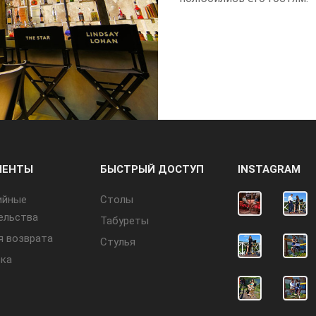
МЕНТЫ
БЫСТРЫЙ ДОСТУП
INSTAGRAM
ийные
Cтолы
ельства
Табуреты
я возврата
Стулья
ка