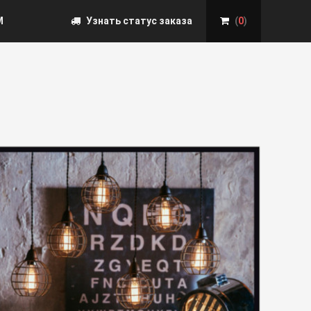
М
Узнать статус заказа
(
0
)