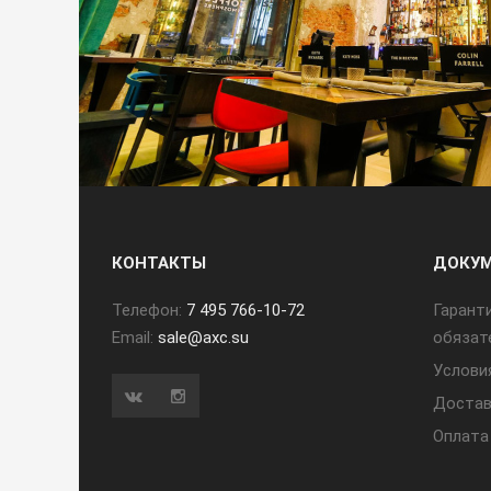
КОНТАКТЫ
ДОКУ
Телефон:
7 495 766-10-72
Гарант
Email:
sale@axc.su
обязат
Услови
Достав
Оплата