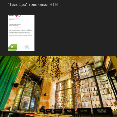
"ТелеЦех" телеканал НТВ