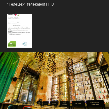
"ТелеЦех" телеканал НТВ