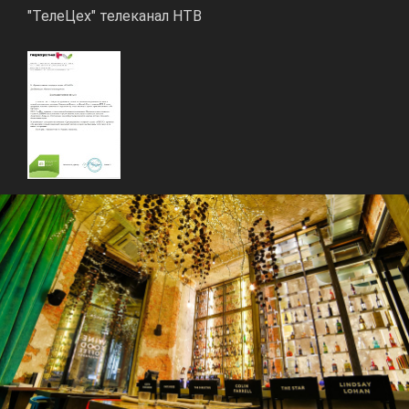
"ТелеЦех" телеканал НТВ