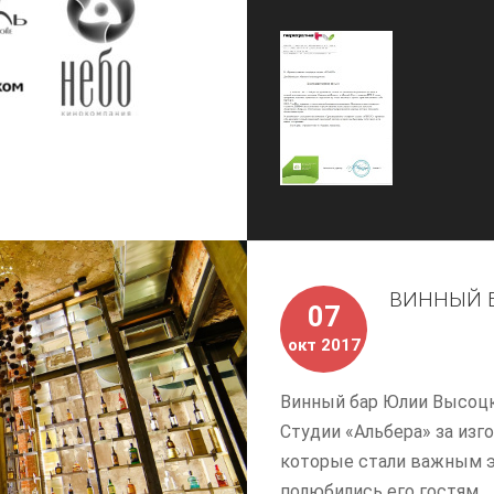
ВИННЫЙ Б
07
окт 2017
Винный бар Юлии Высоцк
Студии «Альбера» за из
которые стали важным э
полюбились его гостям.