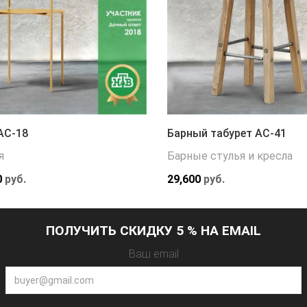
АС-18
Барный табурет АС-41
я
Барные стулья и кресла
0
руб.
29,600
руб.
ПОЛУЧИТЬ СКИДКУ 5 % НА EMAIL
Ваш email