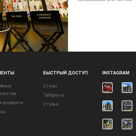
МЕНТЫ
БЫСТРЫЙ ДОСТУП
INSTAGRAM
ийные
Cтолы
ельства
Табуреты
я возврата
Стулья
ка