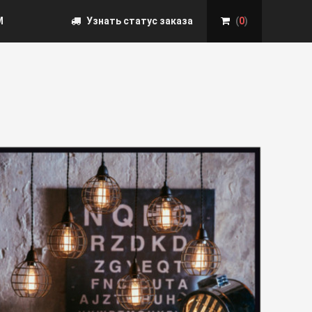
М
Узнать статус заказа
(
0
)