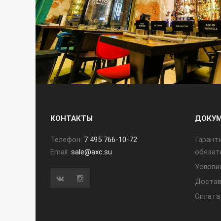
КОНТАКТЫ
ДОКУ
Телефон:
7 495 766-10-72
Гарант
Email:
sale@axc.su
обязат
Услови
Достав
Оплата