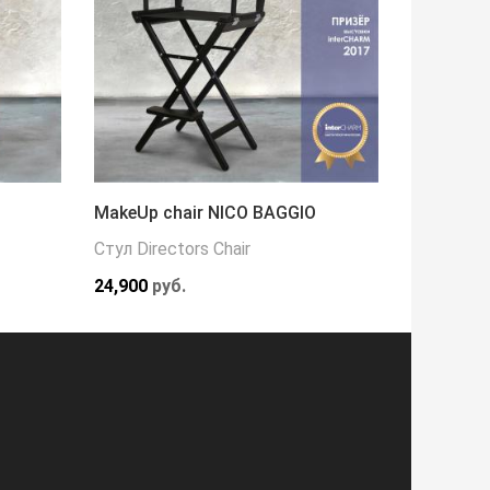
MakeUp chair NICO BAGGIO
Кресло 
Стул Directors Chair
Кресла
24,900
руб.
216,000
р