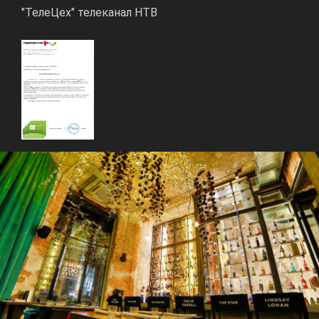
"ТелеЦех" телеканал НТВ