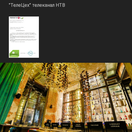
"ТелеЦех" телеканал НТВ