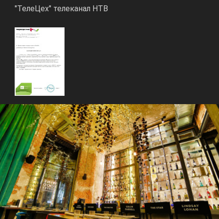
"ТелеЦех" телеканал НТВ