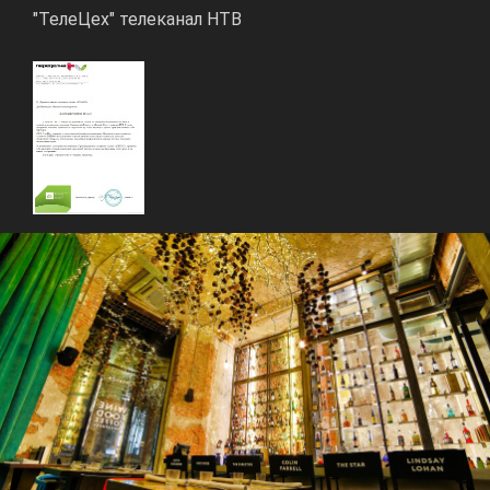
"ТелеЦех" телеканал НТВ