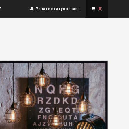
М
Узнать статус заказа
(
0
)