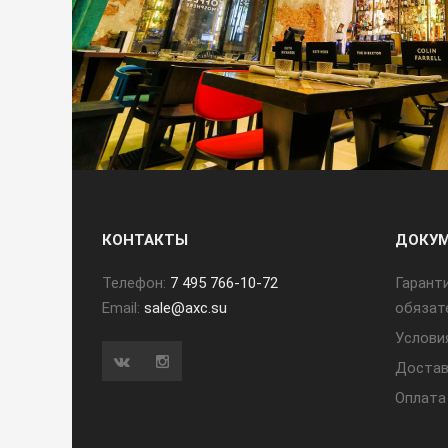
КОНТАКТЫ
ДОКУ
Телефон:
7 495 766-10-72
Гарант
Email:
sale@axc.su
обязат
Услови
Достав
Оплата