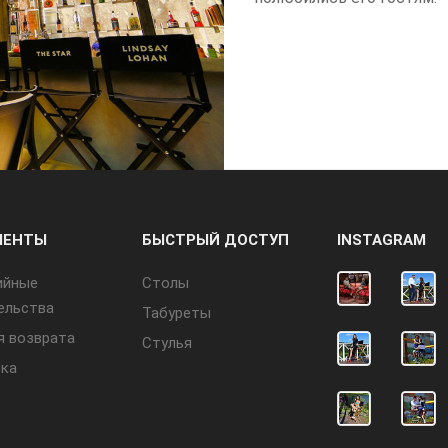
МЕНТЫ
БЫСТРЫЙ ДОСТУП
INSTAGRAM
ийные
Cтолы
ельства
Табуреты
я возврата
Стулья
ка