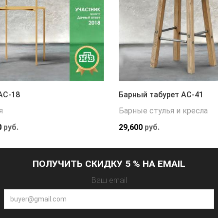
АС-18
Барный табурет АС-41
я
Барные стулья и кресла
0
руб.
29,600
руб.
ПОЛУЧИТЬ СКИДКУ 5 % НА EMAIL
Ваш email