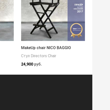
MakeUp chair NICO BAGGIO
Кресло 
Стул Directors Chair
Кресла
24,900
руб.
216,000
р