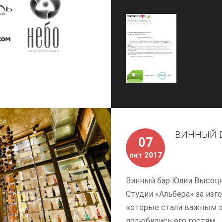
ВИННЫЙ Б
07
окт 2017
Винный бар Юлии Высоцк
Студии «Альбера» за из
которые стали важным э
полюбились его гостям.