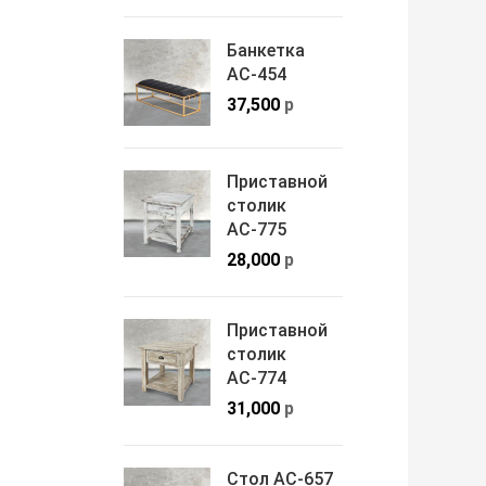
Банкетка
АС-454
37,500
р
Приставной
столик
АС-775
28,000
р
Приставной
столик
АС-774
31,000
р
Стол АС-657