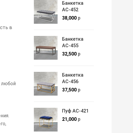
Банкетка
АС-452
38,000
р
сть в
Банкетка
АС-455
32,500
р
Банкетка
АС-456
в любой
37,500
р
Пуф АС-421
ния.
21,000
р
го,