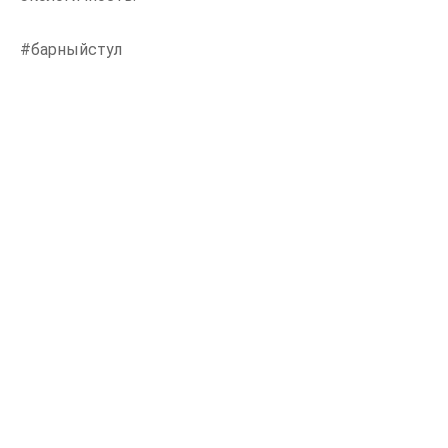
#барныйстул