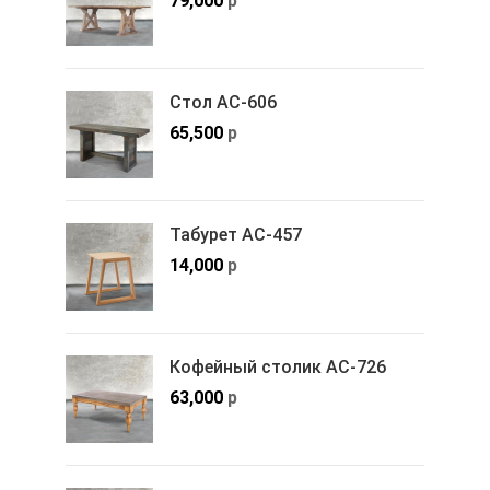
79,000
р
Стол АС-606
65,500
р
Табурет АС-457
14,000
р
Кофейный столик АС-726
63,000
р