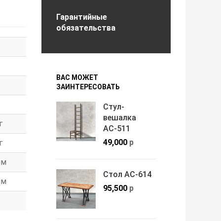
Гарантийные
обязательства
ВАС МОЖЕТ
ЗАИНТЕРЕСОВАТЬ
Стул-
вешалка
г
АС-511
49,000
р
г
мм
Стол АС-614
мм
95,500
р