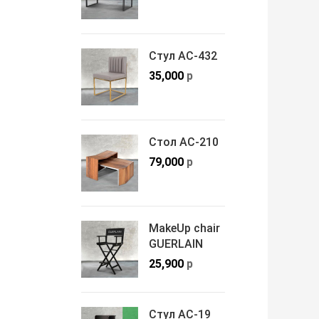
Стул АС-432
35,000
р
Стол АС-210
79,000
р
MakeUp chair
GUERLAIN
25,900
р
Стул АС-19