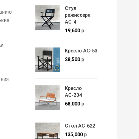
Стул
ванию
режиссера
окие
АС-4
19,600
р
ся
Кресло АС-53
28,500
р
ния.
Кресло
АС-204
68,000
р
Стол АС-622
135,000
р