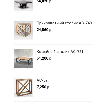
54,820
р
Прикроватный столик АС-740
24,860
р
Кофейный столик АС-721
51,200
р
АС-59
7,250
р