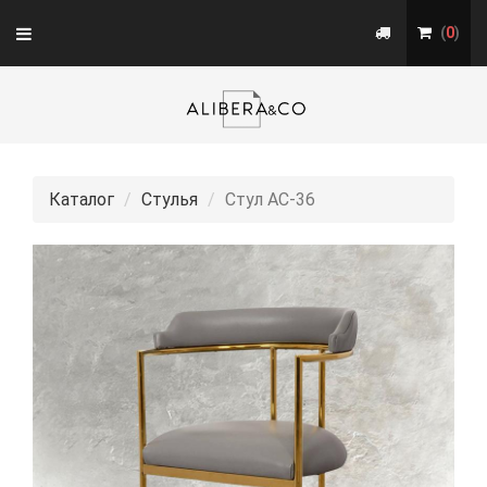
Toggle
(
0
)
navigation
Каталог
Стулья
Стул АС-36