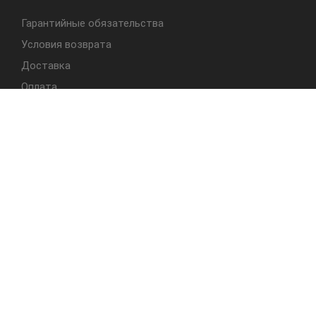
Гарантийные обязательства
Условия возврата
Доставка
Оплата
БЫСТРЫЙ ДОСТУП
Cтолы
Табуреты
Стулья
Студия Альбера