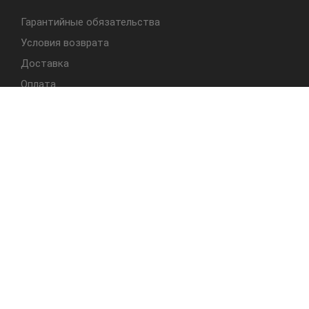
Гарантийные обязательства
Условия возврата
Доставка
Оплата
БЫСТРЫЙ ДОСТУП
Cтолы
Табуреты
Стулья
Студия Альбера