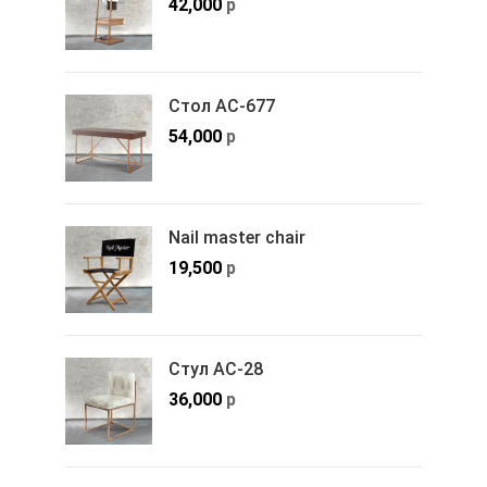
42,000
р
Стол АС-677
54,000
р
Nail master chair
19,500
р
Стул АС-28
36,000
р