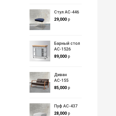
Стул АС-446
29,000
р
Барный стол
АС-1526
89,000
р
Диван
АС-155
85,000
р
Пуф АС-437
28,000
р