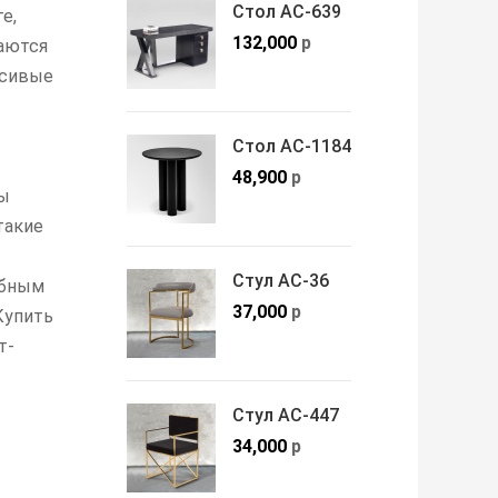
Стол АС-639
е,
132,000
р
аются
асивые
Стол АС-1184
48,900
р
ды
такие
Стул АС-36
обным
37,000
р
Купить
т-
Стул АС-447
34,000
р