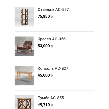
Стеллаж АС-557
75,850
р
Кресло АС-356
53,000
р
Консоль АС-827
45,000
р
Тумба АС-855
49,710
р