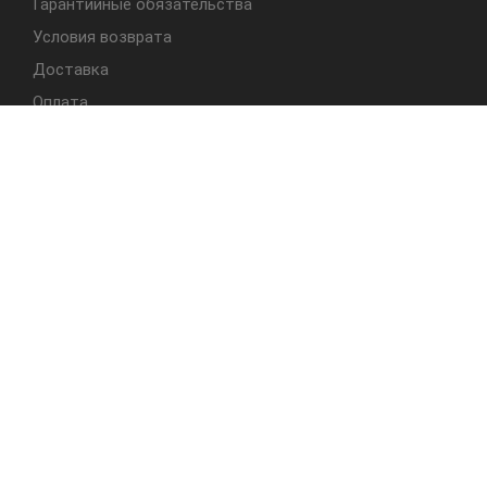
Гарантийные обязательства
Условия возврата
Доставка
Оплата
БЫСТРЫЙ ДОСТУП
Cтолы
Табуреты
Стулья
Студия Альбера