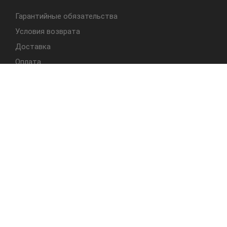
Гарантийные обязательства
Условия возврата
Доставка
Оплата
БЫСТРЫЙ ДОСТУП
Cтолы
Табуреты
Стулья
Студия Альбера