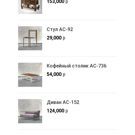
153,000
р
Стул АС-92
29,000
р
Кофейный столик АС-736
54,000
р
Диван АС-152
124,000
р