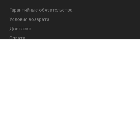
Гарантийные обязательства
Условия возврата
Доставка
Оплата
БЫСТРЫЙ ДОСТУП
Cтолы
Табуреты
Стулья
Студия Альбера