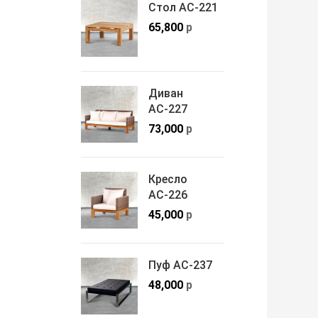
Стол АС-221
65,800
р
Диван
АС-227
73,000
р
Кресло
АС-226
45,000
р
Пуф АС-237
48,000
р