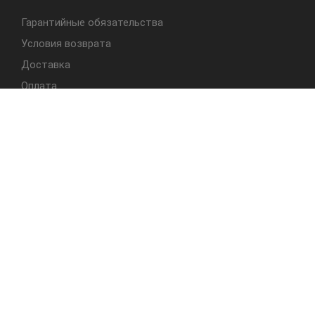
Гарантийные обязательства
Условия возврата
Доставка
Оплата
БЫСТРЫЙ ДОСТУП
Cтолы
Табуреты
Стулья
Студия Альбера