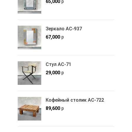
65,000
р
Зеркало АС-937
67,000
р
Стул АС-71
29,000
р
Кофейный столик АС-722
89,600
р