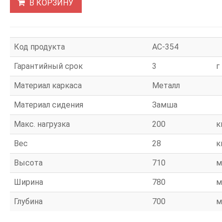
В КОРЗИНУ
Код продукта
АС-354
Гарантийный срок
3
г
Материал каркаса
Металл
Материал сидения
Замша
Макс. нагрузка
200
к
Вес
28
к
Высота
710
м
Ширина
780
м
Глубина
700
м