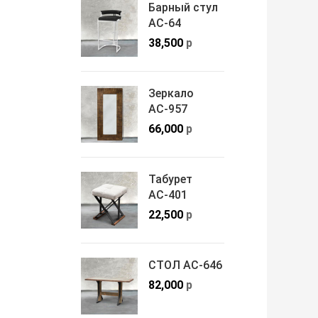
Барный стул
АС-64
38,500
р
Зеркало
АС-957
66,000
р
Табурет
АС-401
22,500
р
СТОЛ АС-646
82,000
р