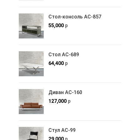
Стол-консоль АС-857
55,000
р
Стол АС-689
64,400
р
Диван АС-160
127,000
р
Стул АС-99
29,000
р