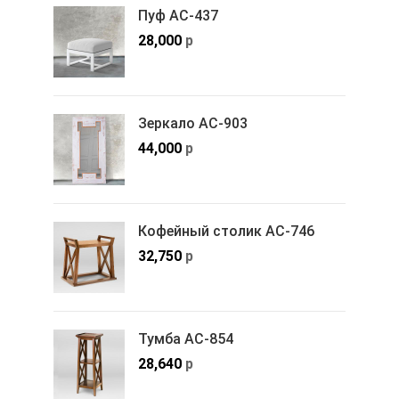
Пуф АС-437
28,000
р
Зеркало АС-903
44,000
р
Кофейный столик АС-746
32,750
р
Тумба АС-854
28,640
р