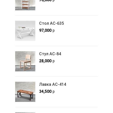
Стол АС-635
97,000
р
Стул АС-84
28,000
р
Лавка АС-414
34,500
р