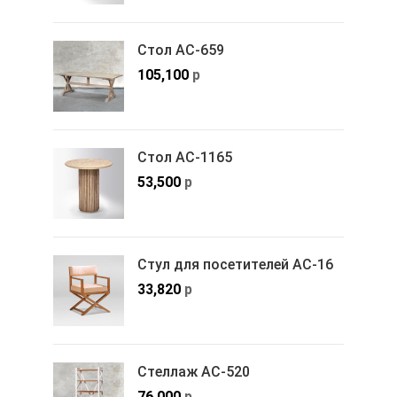
Стол АС-659
105,100
р
Стол АС-1165
53,500
р
Стул для посетителей АС-16
33,820
р
Стеллаж АС-520
76,000
р