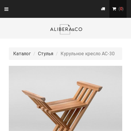
Toggle
(
0
)
navigation
Каталог
Стулья
Курульное кресло АС-30