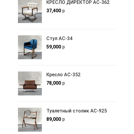
КРЕСЛО ДИРЕКТОР АС-362
37,400
р
Стул АС-34
59,000
р
Кресло АС-352
78,000
р
Туалетный столик АС-925
89,000
р