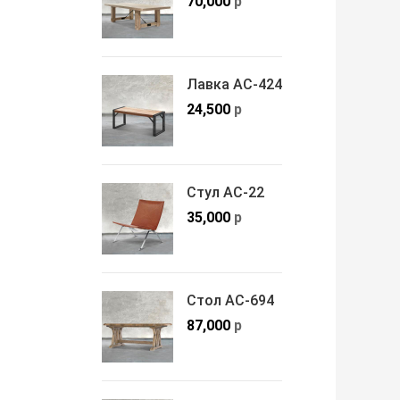
70,000
р
Лавка АС-424
24,500
р
Стул АС-22
35,000
р
Стол АС-694
87,000
р