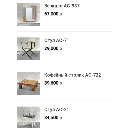
Зеркало АС-937
67,000
р
Стул АС-71
29,000
р
Кофейный столик АС-722
89,600
р
Стул АС-21
34,500
р