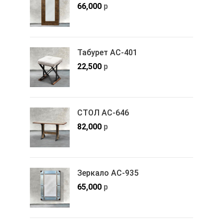
66,000
р
Табурет АС-401
22,500
р
СТОЛ АС-646
82,000
р
Зеркало АС-935
65,000
р