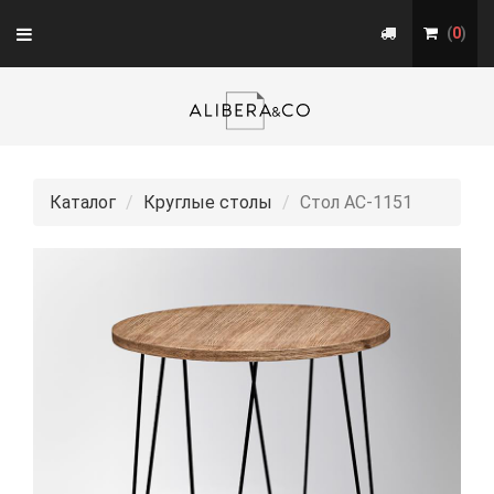
Toggle
(
0
)
navigation
Каталог
Круглые столы
Стол АС-1151