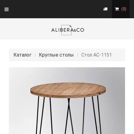
Toggle
(
0
)
navigation
Каталог
Круглые столы
Стол АС-1151